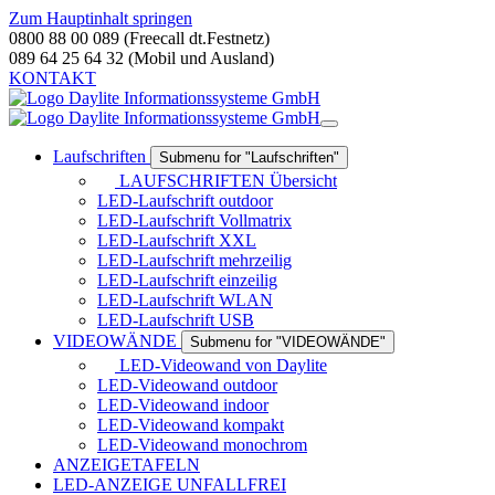
Zum Hauptinhalt springen
0800 88 00 089 (Freecall dt.Festnetz)
089 64 25 64 32 (Mobil und Ausland)
KONTAKT
Laufschriften
Submenu for "Laufschriften"
LAUFSCHRIFTEN Übersicht
LED-Laufschrift outdoor
LED-Laufschrift Vollmatrix
LED-Laufschrift XXL
LED-Laufschrift mehrzeilig
LED-Laufschrift einzeilig
LED-Laufschrift WLAN
LED-Laufschrift USB
VIDEOWÄNDE
Submenu for "VIDEOWÄNDE"
LED-Videowand von Daylite
LED-Videowand outdoor
LED-Videowand indoor
LED-Videowand kompakt
LED-Videowand monochrom
ANZEIGETAFELN
LED-ANZEIGE UNFALLFREI