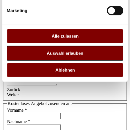
Zurück
Weiter
Marketing
Datenübertragung per
Checkbox zur Mehrfachauswahl
Netzwerkkabel
WLAN (WiFi)
Alle zulassen
Richtfunk-WLAN (Reichweite bis 5 km)
USB-Stick
Mobilfunkmodem (eigene zusätzliche SIM-Karte
Auswahl erlauben
erforderlich)
Potentialfreie Kontakte
Andere
Ablehnen
Bemerkungen
Zurück
Weiter
Kostenloses Angebot zusenden an:
Vorname
*
Nachname
*