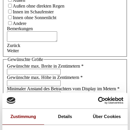
Außen
Außen ohne direkten Regen
Innen im Schaufenster
Innen ohne Sonnenlicht
Andere
Bemerkungen
Zurück
Weiter
Gewünschte Größe
Gewünschte max. Breite in Zentimetern
*
Gewünschte max. Höhe in Zentimetern
*
Minimaler Anstand des Betrachters vom Display im Metern
*
Maximaler Abstand des Betrachters vom Display in Metern
*
Zurück
Zustimmung
Details
Über Cookies
Weiter
Bitte füllen Sie die Pflichtfelder (*) aus
Ausstattung