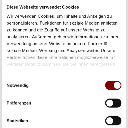
Checkbox zur Mehrfachauswahl
Diese Webseite verwendet Cookies
Einfarbig
Mehrfarbig
Wir verwenden Cookies, um Inhalte und Anzeigen zu
Sensor für Anzeige Umgebungstemperatur
personalisieren, Funktionen für soziale Medien anbieten
Sensor für automatische Hellgkeitsregelung
zu können und die Zugriffe auf unsere Website zu
GPS-Sensor (nur bei Außenanwendung)
Andere
analysieren. Außerdem geben wir Informationen zu Ihrer
Bemerkungen
Verwendung unserer Website an unsere Partner für
soziale Medien, Werbung und Analysen weiter. Unsere
Partner führen diese Informationen möglicherweise mit
Zurück
Weiter
weiteren Daten zusammen, die Sie ihnen bereitgestellt
haben oder die sie im Rahmen Ihrer Nutzung der Dienste
Bedienung über
gesammelt haben.
Checkbox zur Mehrfachauswahl
Einwilligungsauswahl
PC / Notebook
Notwendig
Smartphone
Potentialfreie Kontakte
Eigene Tastatur
Präferenzen
Andere
Bemerkungen
Statistiken