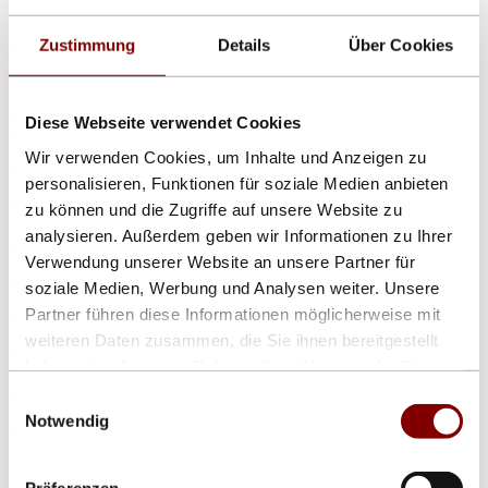
- outdoor IP67
Zustimmung
Details
Über Cookies
- einfarbig
Show larger version
Diese Webseite verwendet Cookies
Neu: DLE-Z4-5 mit Ziffernhöhe 5 cm, vierstellig
Wir verwenden Cookies, um Inhalte und Anzeigen zu
- Zeit: Quarzuhr oder GPS oder NTP
personalisieren, Funktionen für soziale Medien anbieten
- Temperatur: Kabelsensor
zu können und die Zugriffe auf unsere Website zu
analysieren. Außerdem geben wir Informationen zu Ihrer
- Datum/Uhr/ Temperatur/Stopuhr/ Counter
Verwendung unserer Website an unsere Partner für
- Wechselzeit und Dauer einstellbar
soziale Medien, Werbung und Analysen weiter. Unsere
Partner führen diese Informationen möglicherweise mit
- Korrekturen über Infrarot oder LAN
weiteren Daten zusammen, die Sie ihnen bereitgestellt
- outdoor IP67 - einfarbig rot oder gelb, blau, grün, weiß
haben oder die sie im Rahmen Ihrer Nutzung der Dienste
gesammelt haben.
- Maße ca. 30 x 14 x 4 cm
Einwilligungsauswahl
Notwendig
Varianten von LED-Temperatur- und
Zeitanzeigen