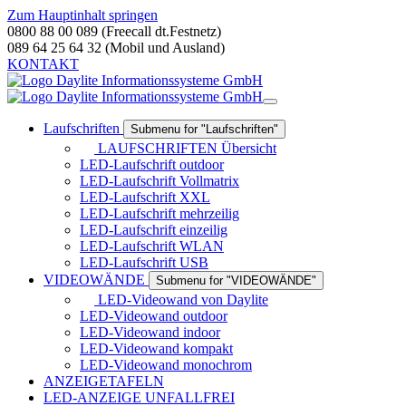
Zum Hauptinhalt springen
0800 88 00 089 (Freecall dt.Festnetz)
089 64 25 64 32 (Mobil und Ausland)
KONTAKT
Laufschriften
Submenu for "Laufschriften"
LAUFSCHRIFTEN Übersicht
LED-Laufschrift outdoor
LED-Laufschrift Vollmatrix
LED-Laufschrift XXL
LED-Laufschrift mehrzeilig
LED-Laufschrift einzeilig
LED-Laufschrift WLAN
LED-Laufschrift USB
VIDEOWÄNDE
Submenu for "VIDEOWÄNDE"
LED-Videowand von Daylite
LED-Videowand outdoor
LED-Videowand indoor
LED-Videowand kompakt
LED-Videowand monochrom
ANZEIGETAFELN
LED-ANZEIGE UNFALLFREI