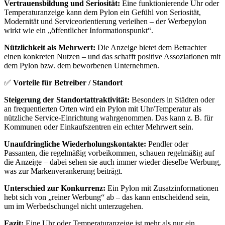
Vertrauensbildung und Seriosität:
Eine funktionierende Uhr oder
Temperaturanzeige kann dem Pylon ein Gefühl von Seriosität,
Modernität und Serviceorientierung verleihen – der Werbepylon
wirkt wie ein „öffentlicher Informationspunkt“.
Nützlichkeit als Mehrwert:
Die Anzeige bietet dem Betrachter
einen konkreten Nutzen – und das schafft positive Assoziationen mit
dem Pylon bzw. dem beworbenen Unternehmen.
✅
Vorteile für Betreiber / Standort
Steigerung der Standortattraktivität:
Besonders in Städten oder
an frequentierten Orten wird ein Pylon mit Uhr/Temperatur als
nützliche Service-Einrichtung wahrgenommen. Das kann z. B. für
Kommunen oder Einkaufszentren ein echter Mehrwert sein.
Unaufdringliche Wiederholungskontakte:
Pendler oder
Passanten, die regelmäßig vorbeikommen, schauen regelmäßig auf
die Anzeige – dabei sehen sie auch immer wieder dieselbe Werbung,
was zur Markenverankerung beiträgt.
Unterschied zur Konkurrenz:
Ein Pylon mit Zusatzinformationen
hebt sich von „reiner Werbung“ ab – das kann entscheidend sein,
um im Werbedschungel nicht unterzugehen.
Fazit:
Eine Uhr oder Temperaturanzeige ist mehr als nur ein