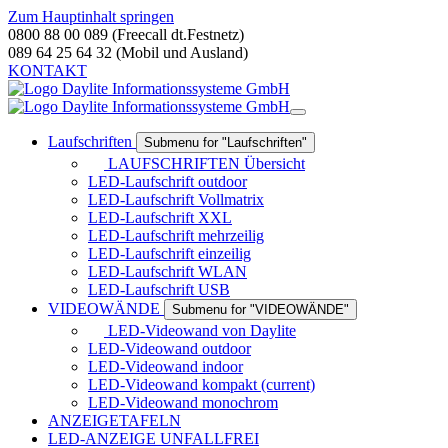
Zum Hauptinhalt springen
0800 88 00 089 (Freecall dt.Festnetz)
089 64 25 64 32 (Mobil und Ausland)
KONTAKT
Laufschriften
Submenu for "Laufschriften"
LAUFSCHRIFTEN Übersicht
LED-Laufschrift outdoor
LED-Laufschrift Vollmatrix
LED-Laufschrift XXL
LED-Laufschrift mehrzeilig
LED-Laufschrift einzeilig
LED-Laufschrift WLAN
LED-Laufschrift USB
VIDEOWÄNDE
Submenu for "VIDEOWÄNDE"
LED-Videowand von Daylite
LED-Videowand outdoor
LED-Videowand indoor
LED-Videowand kompakt
(current)
LED-Videowand monochrom
ANZEIGETAFELN
LED-ANZEIGE UNFALLFREI