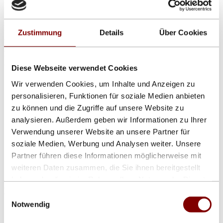
Montageaufwand ist auf Grund der kompakten modularen
Bauweise gering. Letztlich wurde bereits in der Entwicklung darauf
geachtet, dass die LED-Videowände der Kompaktklasse ohne
regelmäßige Wartung auskommen und eventuelle Reparaturen auch
Zustimmung
Details
Über Cookies
von ungeschultem Personal durchgeführt werden können. Ein
attraktiver Preis und eine lange Lebensdauer dieser LED-
Videowände machen sie zu einer überzeugenden Alternative als
Werbeträger und Informationssystem.
Diese Webseite verwendet Cookies
Wir verwenden Cookies, um Inhalte und Anzeigen zu
Show larger version for:
personalisieren, Funktionen für soziale Medien anbieten
mehrfarbige Videowand in Rostock
zu können und die Zugriffe auf unsere Website zu
Show larger version
analysieren. Außerdem geben wir Informationen zu Ihrer
Videowand 2x1 m in Bottrop
Verwendung unserer Website an unsere Partner für
soziale Medien, Werbung und Analysen weiter. Unsere
Show larger version for:
Partner führen diese Informationen möglicherweise mit
vollfarbige Videowand in Krefeld
weiteren Daten zusammen, die Sie ihnen bereitgestellt
haben oder die sie im Rahmen Ihrer Nutzung der Dienste
Angebotsspektrum bei kompakten LED-
gesammelt haben.
Einwilligungsauswahl
Videowänden
Notwendig
Daylite-Videowände der Kompaktklasse sind in folgenden