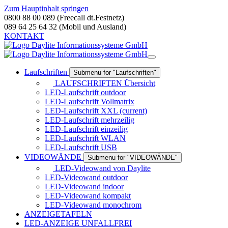
Zum Hauptinhalt springen
0800 88 00 089 (Freecall dt.Festnetz)
089 64 25 64 32 (Mobil und Ausland)
KONTAKT
Laufschriften
Submenu for "Laufschriften"
LAUFSCHRIFTEN Übersicht
LED-Laufschrift outdoor
LED-Laufschrift Vollmatrix
LED-Laufschrift XXL
(current)
LED-Laufschrift mehrzeilig
LED-Laufschrift einzeilig
LED-Laufschrift WLAN
LED-Laufschrift USB
VIDEOWÄNDE
Submenu for "VIDEOWÄNDE"
LED-Videowand von Daylite
LED-Videowand outdoor
LED-Videowand indoor
LED-Videowand kompakt
LED-Videowand monochrom
ANZEIGETAFELN
LED-ANZEIGE UNFALLFREI