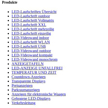
Produkte
LED-Laufschriften Übersicht
LED-Laufschrift outdoor
LED-Laufschrift Vollmatrix
LED-Laufschrift XXL
LED-Laufschrift mehrzeilig
LED-Laufschrift einzeilig
LED-Videowand indoor
LED-Laufschrift WLAN
LED-Laufschrift USB
LED-Videowand outdoor
LED-Videowand kompakt
LED-Videowand monochrom
ANZEIGETAFELN
LED-ANZEIGE UNFALLFREI
TEMPERATUR UND ZEIT
Countdown-Anzeigen
Transparente Displays
Preisanzeigen
Parkraumanzeigen
Anzeigen für elektronische Waagen
Gebogene LED-Displays
Verkehrsleitung