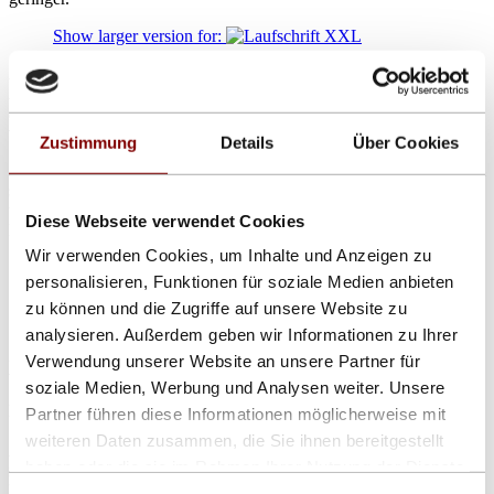
Show larger version for:
Auch preislich stellt diese LED-Laufschrift eine attraktive
Alternative zur herkömmlichen Lichtwerbung dar, da sie modular
aufgebaut sind und so auf ein aufwändiges Sondergehäuse
verzichtet werden kann.
Zustimmung
Details
Über Cookies
Als Outdoor-Leuchtaufschrift konzipiert ist dieses LED-Display voll
sonnenlichttauglich, verfügt über ein integriertes Textmanagement
und kann Flash-Dateien, Videos und Bilder verarbeiten. Mit über 16
Diese Webseite verwendet Cookies
Millionen Farben ein echter Blickfang!
Wir verwenden Cookies, um Inhalte und Anzeigen zu
Show larger version for:
personalisieren, Funktionen für soziale Medien anbieten
zu können und die Zugriffe auf unsere Website zu
Show larger version
analysieren. Außerdem geben wir Informationen zu Ihrer
Verwendung unserer Website an unsere Partner für
XXL LED Laufschrift DLE-RGB16
soziale Medien, Werbung und Analysen weiter. Unsere
Die derzeit beliebteste Variante von LED Laufschriften mit einer
Partner führen diese Informationen möglicherweise mit
Schrifthöhe ab 51 cm (lesbar mehr als 250 m) basiert auf der
weiteren Daten zusammen, die Sie ihnen bereitgestellt
Anwendung von 3in1 SMDs. Dank ihrer hohen Auflösung und
haben oder die sie im Rahmen Ihrer Nutzung der Dienste
ihrer Multimediafähigkeit ist diese Leuchtlaufschrift mit über 16
Millionen Farben auch bei voller Sonne ein ausgezeichneter
gesammelt haben.