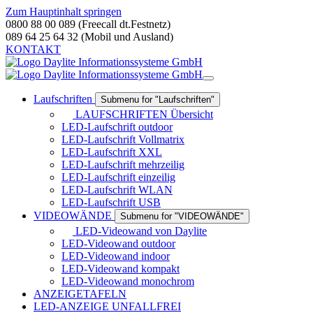
Zum Hauptinhalt springen
0800 88 00 089 (Freecall dt.Festnetz)
089 64 25 64 32 (Mobil und Ausland)
KONTAKT
Laufschriften
Submenu for "Laufschriften"
LAUFSCHRIFTEN Übersicht
LED-Laufschrift outdoor
LED-Laufschrift Vollmatrix
LED-Laufschrift XXL
LED-Laufschrift mehrzeilig
LED-Laufschrift einzeilig
LED-Laufschrift WLAN
LED-Laufschrift USB
VIDEOWÄNDE
Submenu for "VIDEOWÄNDE"
LED-Videowand von Daylite
LED-Videowand outdoor
LED-Videowand indoor
LED-Videowand kompakt
LED-Videowand monochrom
ANZEIGETAFELN
LED-ANZEIGE UNFALLFREI