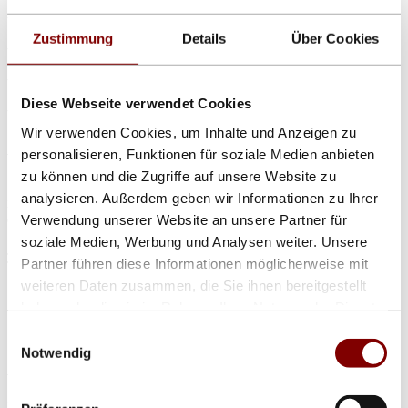
- 16 cm
Zustimmung
Details
Über Cookies
- 20 cm
- 30 cm
Diese Webseite verwendet Cookies
- 44 cm und größer
Wir verwenden Cookies, um Inhalte und Anzeigen zu
Als 7-Segment-Anzeige:
personalisieren, Funktionen für soziale Medien anbieten
zu können und die Zugriffe auf unsere Website zu
Schriftfarben, Bedienmöglichkeiten, Außen-oder Inneneinsatz
analysieren. Außerdem geben wir Informationen zu Ihrer
individuell wählbar. Alle Displays sind auch als Tagezähler
einsetzbar.
Verwendung unserer Website an unsere Partner für
soziale Medien, Werbung und Analysen weiter. Unsere
Ja nach Wunsch können die Paramter als DDDD:HH:MM:SS oder
Partner führen diese Informationen möglicherweise mit
Tag und Stunden oder in anderen Kombinationen angezeigt werden.
weiteren Daten zusammen, die Sie ihnen bereitgestellt
Show larger version for:
haben oder die sie im Rahmen Ihrer Nutzung der Dienste
gesammelt haben.
Mehrere Tagezähler in einem Vollmatrix-Display
Einwilligungsauswahl
Notwendig
Als Vollmatrix-Anzeige
In eine Reihe unserer multimediafähigen Laufschriften und