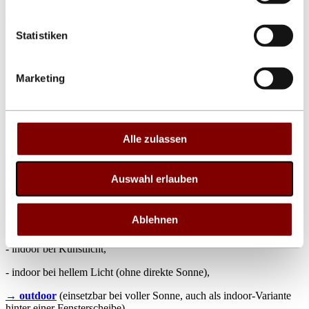
- DLE-X: lieferbar bis 12 m, Schrifthöhe 29 und 58 cm
Statistiken
Show larger version for:
Marketing
Show larger version for:
Show larger version for:
Alle zulassen
Arten von Vollmatrix-Laufschrift-
Auswahl erlauben
Displays
Grundsätzlich unterscheidet man nach der Anwendungsumgebung
Ablehnen
der Vollmatrix Laufschrift:
- indoor bei Kunstlicht,
- indoor bei hellem Licht (ohne direkte Sonne),
→ outdoor
(einsetzbar bei voller Sonne, auch als indoor-Variante
hinter einer Fensterscheibe).