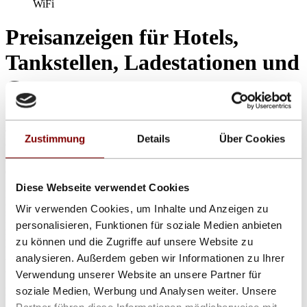
WiFi
Preisanzeigen für Hotels,
Tankstellen, Ladestationen und
Co.
Daylite liefert aktuell Preisanzeigen, beispielsweise für Hotels und
Tankstellen in allen gängigen Größen und Farben. Es werden alle
Zustimmung
Details
Über Cookies
üblichen Protokolle unterstützt. Die Anzeigen können auf Wunsch
auch an Sonderprotokolle angepasst werden. Auch Bedienung über
einfache IR-Fernbedienung möglich.
Diese Webseite verwendet Cookies
Diese Preisdisplay sind in verschiedenen Design und Schriftarten
produzier- und auch als Einbauplatinen lieferbar. Auch bei
Wir verwenden Cookies, um Inhalte und Anzeigen zu
Einbauplatinen ist ein Schutzgrad von IP54 bis IP67 je nach Modell
personalisieren, Funktionen für soziale Medien anbieten
möglich, womit ein Nachrüsten älterer Anlagen kein Problem ist.
zu können und die Zugriffe auf unsere Website zu
Egal, ob Zimmerpreise, Kraftstoffe, wie Diesel, Super, LPG,
Autogas oder AdBlue und andere Parameter- mit einer Daylite-
analysieren. Außerdem geben wir Informationen zu Ihrer
Anzeigetafel setzen Sie Ihre Preise gut in Szene.
Verwendung unserer Website an unsere Partner für
soziale Medien, Werbung und Analysen weiter. Unsere
Lassen Sie sich einfach
von unseren Spezialisten beraten.