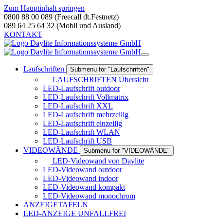
Zum Hauptinhalt springen
0800 88 00 089 (Freecall dt.Festnetz)
089 64 25 64 32 (Mobil und Ausland)
KONTAKT
Laufschriften
Submenu for "Laufschriften"
LAUFSCHRIFTEN Übersicht
LED-Laufschrift outdoor
LED-Laufschrift Vollmatrix
LED-Laufschrift XXL
LED-Laufschrift mehrzeilig
LED-Laufschrift einzeilig
LED-Laufschrift WLAN
LED-Laufschrift USB
VIDEOWÄNDE
Submenu for "VIDEOWÄNDE"
LED-Videowand von Daylite
LED-Videowand outdoor
LED-Videowand indoor
LED-Videowand kompakt
LED-Videowand monochrom
ANZEIGETAFELN
LED-ANZEIGE UNFALLFREI