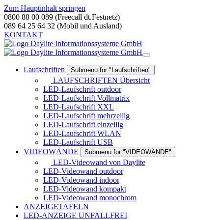
Zum Hauptinhalt springen
0800 88 00 089 (Freecall dt.Festnetz)
089 64 25 64 32 (Mobil und Ausland)
KONTAKT
Laufschriften
Submenu for "Laufschriften"
LAUFSCHRIFTEN Übersicht
LED-Laufschrift outdoor
LED-Laufschrift Vollmatrix
LED-Laufschrift XXL
LED-Laufschrift mehrzeilig
LED-Laufschrift einzeilig
LED-Laufschrift WLAN
LED-Laufschrift USB
VIDEOWÄNDE
Submenu for "VIDEOWÄNDE"
LED-Videowand von Daylite
LED-Videowand outdoor
LED-Videowand indoor
LED-Videowand kompakt
LED-Videowand monochrom
ANZEIGETAFELN
LED-ANZEIGE UNFALLFREI