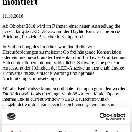
montiert
11.10.2018
Ab Oktober 2018 wird im Rahmen einer neuen Ausstellung die
derzeit längste LED-Videowand der Daylite-Businessline-Serie
Blickfang für viele Besucher in Stuttgart sein.
In Vorbereitung des Projektes war eine Reihe von
Herausforderungen zu meistern: Ob frei hängende Konstruktion
oder ein uneingeschränkter Bedienkomfort für Texte, Grafiken und
Videoanimationen mit unterschiedlicher Software, eine perfekte
Anpassung der Helligkeit der LED-Anzeige an themenabhängige
Lichtverhältnisse, einfache Wartung und optimale
Nachnutzungsvorrausetzungen.
Für alle Bedürfnisse konnten optimale Lösungen gefunden werden.
Die Videowall ist als überlange <link 86 - internal-link "Opens
internal link in current window">LED-Laufschrift</link>
ausgebildet worden. Ein spezielles Schienensystem kam zum
Einsatz, an welchem das Display frei hängend über der
Ausstellungsfläche platziert werden konnte. Das
Energiemanagement wurde so angepasst, die LED-Videowand mit
nur wenigen Stromzuleitungen und nur einem Datenkabel betrieben
werden kann. Somit blieben notwendige Deckenhängungen auf ein