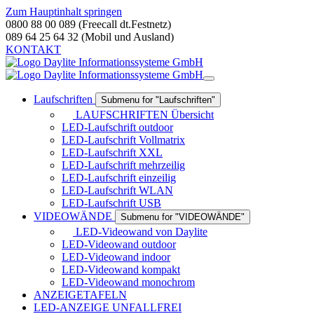
Zum Hauptinhalt springen
0800 88 00 089 (Freecall dt.Festnetz)
089 64 25 64 32 (Mobil und Ausland)
KONTAKT
Laufschriften
Submenu for "Laufschriften"
LAUFSCHRIFTEN Übersicht
LED-Laufschrift outdoor
LED-Laufschrift Vollmatrix
LED-Laufschrift XXL
LED-Laufschrift mehrzeilig
LED-Laufschrift einzeilig
LED-Laufschrift WLAN
LED-Laufschrift USB
VIDEOWÄNDE
Submenu for "VIDEOWÄNDE"
LED-Videowand von Daylite
LED-Videowand outdoor
LED-Videowand indoor
LED-Videowand kompakt
LED-Videowand monochrom
ANZEIGETAFELN
LED-ANZEIGE UNFALLFREI