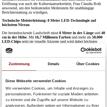
Eröffnung war auch die Kulturstaatssekretärin, Frau Claudia Roth
anwesend, um den bedeutenden Meilenstein für unabhängige
Berichterstattung zu würdigen.
Technische Meisterleistung: 8 Meter LED-Technologie auf
höchstem Niveau
Die beeindruckende Laufschrift misst
8 Meter in der Länge
und
40
cm in der Höhe
. Mit
16,7 Millionen Farben
und mehr als
58.000
LED-Chips
setzt sie visuelle Akzente und wird dabei höchsten
Ansprüchen an Energieeffizienz und Robustheit gerecht. Die
innovative, teilflexible Konstruktion der LED-Karten sorgt dafür,
dass kinetische Energie absorbiert wird, was eine besonders lange
Lebensdauer und hohe Widerstandsfähigkeit garantiert.
Zustimmung
Details
Über Cookies
Dank der
vollverkapselten und vergossenen Bauteile
und des
Schutzgrades
IP67
ist die Anzeigetafel absolut wetterfest und
optimal für den Außeneinsatz gerüstet. Mit einer
automatischen
Helligkeitsregelung
passt sich die Laufschrift den
Diese Webseite verwendet Cookies
Umgebungsbedingungen an und garantiert optimale Lesbarkeit bei
Wir verwenden Cookies, um Inhalte und Anzeigen zu
jeder Wetterlage. Gleichzeitig wird hiermit der Energieverbrauch der
Anzeigetafel auf ein notwendiges Minimum reduziert und somit
personalisieren, Funktionen für soziale Medien anbieten
Umwelt und Ressourcen geschont.
zu können und die Zugriffe auf unsere Website zu
Dynamische News in Echtzeit
analysieren. Außerdem geben wir Informationen zu Ihrer