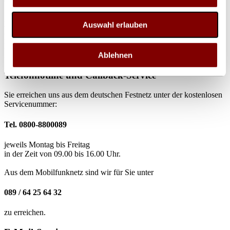
Qualitätsanspruch des Unternehmens.
„Wir freuen uns, das Haus für Journalismus und Öffentlichkeit mit
Auswahl erlauben
unserer Technik unterstützen zu können“, so ein Sprecher der
Daylite GmbH. „Unsere LED-Lösungen stehen für maximale
Effizienz, Langlebigkeit und eine erstklassige visuelle Darstellung –
Ablehnen
ideal für ein solch wichtiges Projekt.“
Telefonhotline und Callback-Service
Sie erreichen uns aus dem deutschen Festnetz unter der kostenlosen
Servicenummer:
Tel. 0800-8800089
jeweils Montag bis Freitag
in der Zeit von 09.00 bis 16.00 Uhr.
Aus dem Mobilfunknetz sind wir für Sie unter
089 / 64 25 64 32
zu erreichen.