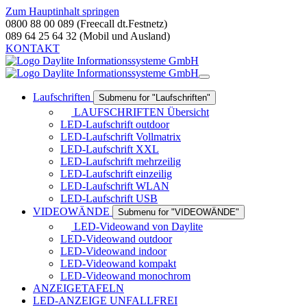
Zum Hauptinhalt springen
0800 88 00 089 (Freecall dt.Festnetz)
089 64 25 64 32 (Mobil und Ausland)
KONTAKT
Laufschriften
Submenu for "Laufschriften"
LAUFSCHRIFTEN Übersicht
LED-Laufschrift outdoor
LED-Laufschrift Vollmatrix
LED-Laufschrift XXL
LED-Laufschrift mehrzeilig
LED-Laufschrift einzeilig
LED-Laufschrift WLAN
LED-Laufschrift USB
VIDEOWÄNDE
Submenu for "VIDEOWÄNDE"
LED-Videowand von Daylite
LED-Videowand outdoor
LED-Videowand indoor
LED-Videowand kompakt
LED-Videowand monochrom
ANZEIGETAFELN
LED-ANZEIGE UNFALLFREI