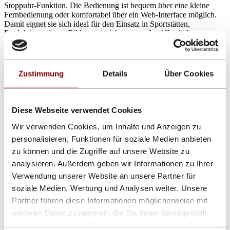
Stoppuhr-Funktion. Die Bedienung ist bequem über eine kleine
Fernbedienung oder komfortabel über ein Web-Interface möglich.
Damit eignet sie sich ideal für den Einsatz in Sportstätten,
Produktionsstätten, Bildungseinrichtungen oder öffentlichen
Einrichtungen, die eine kompakte und gut lesbare Zeit- und
Temperaturanzeige benötigen.
„Mit der Einführung dieser neuen LED-Anzeige reagieren wir auf
Zustimmung
Details
Über Cookies
das Feedback unserer Kunden, die sich eine noch flexiblere Lösung
gewünscht haben. Die neue Ziffernhöhe von 5 cm ermöglicht eine
bessere Anpassung an verschiedene Anwendungsbereiche, ohne auf
die bewährte Qualität und Funktionalität unserer Produkte
Diese Webseite verwendet Cookies
verzichten zu müssen“, erklärt Harald Schlorff, Geschäftsführer der
Daylite Informationssysteme GmbH.
Wir verwenden Cookies, um Inhalte und Anzeigen zu
personalisieren, Funktionen für soziale Medien anbieten
Neben der neuen 5-cm-Anzeige bietet Daylite eine breite Auswahl
zu können und die Zugriffe auf unsere Website zu
an LED-Uhren und Temperaturanzeigen mit verschiedenen
Ziffernhöhen und technischen Spezifikationen an. Kunden können
analysieren. Außerdem geben wir Informationen zu Ihrer
zwischen Modellen mit fester oder variabler Schrifthöhe wählen, die
Verwendung unserer Website an unsere Partner für
sowohl für Indoor- als auch Outdoor-Anwendungen geeignet sind.
soziale Medien, Werbung und Analysen weiter. Unsere
Alle Produkte zeichnen sich durch hohe Präzision, Langlebigkeit
und eine einfache Integration in bestehende Systeme aus.
Partner führen diese Informationen möglicherweise mit
weiteren Daten zusammen, die Sie ihnen bereitgestellt
Die neue LED-Anzeige mit 5 cm Ziffernhöhe ist ab sofort
erhältlich.
haben oder die sie im Rahmen Ihrer Nutzung der Dienste