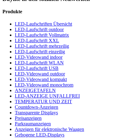
Produkte
LED-Laufschriften Übersicht
LED-Laufschrift outdoor
LED-Laufschrift Vollmatrix
LED-Laufschrift XXL
LED-Laufschrift mehrzeilig
LED-Laufschrift einzeilig
LED-Videowand indoor
LED-Laufschrift WLAN
LED-Laufschrift USB
LED-Videowand outdoor
LED-Videowand kompakt
LED-Videowand monochrom
ANZEIGETAFELN
LED-ANZEIGE UNFALLFREI
TEMPERATUR UND ZEIT
Countdown-Anzeigen
Transparente Displays
Preisanzeigen
Parkraumanzeigen
Anzeigen für elektronische Waagen
Gebogene LED-Displays