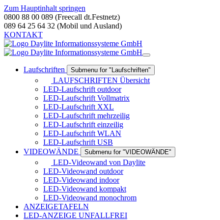
Zum Hauptinhalt springen
0800 88 00 089 (Freecall dt.Festnetz)
089 64 25 64 32 (Mobil und Ausland)
KONTAKT
Laufschriften
Submenu for "Laufschriften"
LAUFSCHRIFTEN Übersicht
LED-Laufschrift outdoor
LED-Laufschrift Vollmatrix
LED-Laufschrift XXL
LED-Laufschrift mehrzeilig
LED-Laufschrift einzeilig
LED-Laufschrift WLAN
LED-Laufschrift USB
VIDEOWÄNDE
Submenu for "VIDEOWÄNDE"
LED-Videowand von Daylite
LED-Videowand outdoor
LED-Videowand indoor
LED-Videowand kompakt
LED-Videowand monochrom
ANZEIGETAFELN
LED-ANZEIGE UNFALLFREI