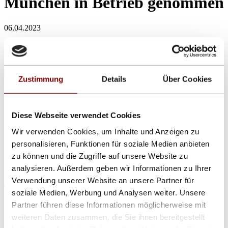
München in Betrieb genommen
06.04.2023
9m lange LED-Laufschriften im Olympia-Einkaufszentrum in
München
Zustimmung
Details
Über Cookies
Zwei 9m lange LED-Laufschriften zur Information von Besuchern
des Olympia-Einkaufszentrums in München wurden in Betrieb
genommen.
Diese Webseite verwendet Cookies
Die Anzeigen mit über 16 Millionen Farben sind netzwerkgesteuert
Wir verwenden Cookies, um Inhalte und Anzeigen zu
und mit speziellen biegsamen LED-Platinen ausgerüstet, die eine
versehentliche Beschädigung vermeiden.
personalisieren, Funktionen für soziale Medien anbieten
zu können und die Zugriffe auf unsere Website zu
Das Daylite®- Energie-Management gewährleistet einen extrem
analysieren. Außerdem geben wir Informationen zu Ihrer
geringen Stromverbrauch von nur 30% des Maximalwertes.
Verwendung unserer Website an unsere Partner für
Telefonhotline und Callback-Service
soziale Medien, Werbung und Analysen weiter. Unsere
Partner führen diese Informationen möglicherweise mit
Sie erreichen uns aus dem deutschen Festnetz unter der kostenlosen
weiteren Daten zusammen, die Sie ihnen bereitgestellt
Servicenummer: